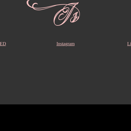
Is
ED
Instagram
L